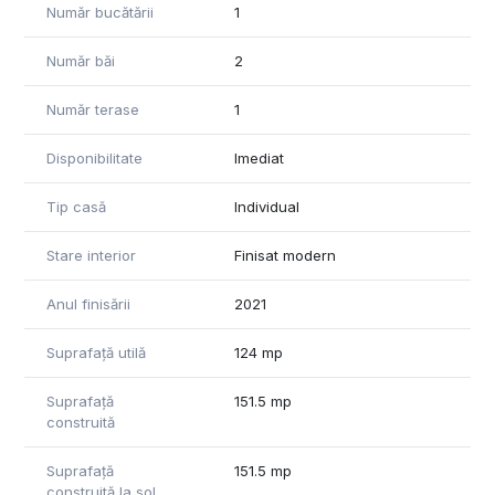
Număr bucătării
1
după propriile preferințe, fie că vă doriți zonă verde, foișor
sau loc de joacă.
Număr băi
2
Casa este construită din BCA și izolată exterior cu polistiren
Număr terase
1
de 10 cm, având finisaj decorativ modern. Se predă la stadiul
la alb, oferindu-vă posibilitatea de a personaliza după gustul
dumneavoastră. Printre dotări regăsim geamuri termopan
Disponibilitate
Imediat
tripan, pervaze din marmură la interior și exterior, curent
trifazic și monofazic, precum și toate utilitățile necesare.
Tip casă
Individual
O proprietate modernă și practică, pregătită să devină
Stare interior
Finisat modern
„acasă” pentru viitorii proprietari.
Anul finisării
2021
Suprafață utilă
124 mp
Suprafață
151.5 mp
construită
Suprafață
151.5 mp
construită la sol