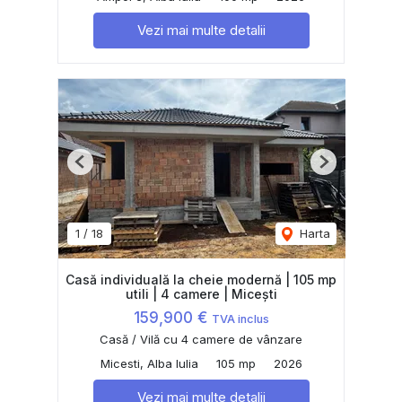
Vezi mai multe detalii
Previous
Next
1
/
18
Harta
Casă individuală la cheie modernă | 105 mp
utili | 4 camere | Micești
159,900 €
TVA inclus
Casă / Vilă cu 4 camere de vânzare
Micesti, Alba Iulia
105 mp
2026
Vezi mai multe detalii