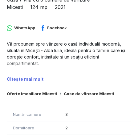
Micesti
124 mp
2021
WhatsApp
Facebook
Vă propunem spre vânzare o casă individuală modernă,
situată în Micești - Alba Iulia, ideală pentru o familie care își
dorește confort, intimitate și un spațiu eficient
compartimentat.
Locuința este construită pe un singur nivel și dispune de o
Citește mai mult
suprafață utilă de 124 mp, amplasată pe un teren de 454 mp.
Compartimentarea a fost gândită practic și funcțional, oferind
Oferte imobiliare Micesti
Case de vânzare Micesti
un living generos și luminos, bucătărie separată, 2
dormitoare spațioase, 2 băi cu geam pentru ventilație
naturală, cameră tehnică cu acces direct către garaj și o
terasă perfectă pentru momentele de relaxare.
Număr camere
3
Proprietatea beneficiază de garaj cu poartă automatizată, iar
Dormitoare
2
accesul către pod se realizează direct din garaj, printr-o ușă
dedicată. Curtea oferă suficient spațiu pentru amenajare