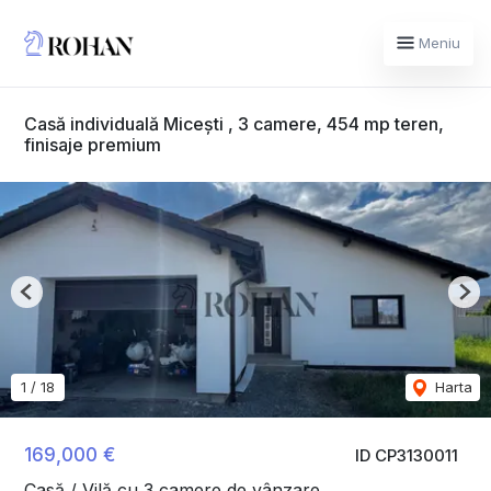
Meniu
Casă individuală Micești , 3 camere, 454 mp teren,
finisaje premium
Previous
Nex
1
/
18
Harta
169,000 €
ID CP3130011
Casă / Vilă cu 3 camere de vânzare