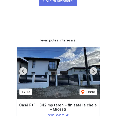
Solicită vizionare
Te-ar putea interesa și:
Previous
Next
1
/
19
Harta
Casă P+1 – 342 mp teren – finisată la cheie
– Micesti