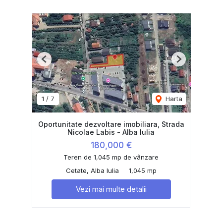
Previous
Next
1
/
7
Harta
Oportunitate dezvoltare imobiliara, Strada
Nicolae Labis - Alba Iulia
180,000 €
Teren de 1,045 mp de vânzare
Cetate, Alba Iulia
1,045 mp
Vezi mai multe detalii