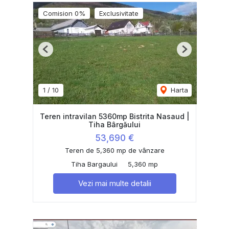
Comision 0%
Exclusivitate
Previous
Next
1
/
10
Harta
Teren intravilan 5360mp Bistrita Nasaud |
Tiha Bârgăului
53,690 €
Teren de 5,360 mp de vânzare
Tiha Bargaului
5,360 mp
Vezi mai multe detalii