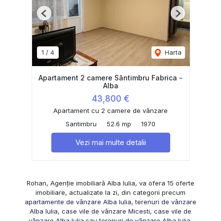
Previous
Next
1
/
4
Harta
Apartament 2 camere Sântimbru Fabrica -
Alba
43,800 €
Apartament cu 2 camere de vânzare
Santimbru
52.6 mp
1970
Vezi mai multe detalii
Rohan, Agenție imobiliară Alba Iulia, va ofera 15 oferte
imobiliare, actualizate la zi, din categorii precum
apartamente de vânzare Alba Iulia
,
terenuri de vânzare
Alba Iulia
,
case vile de vânzare Micesti
,
case vile de
vânzare Alba Iulia
sau
terenuri de vânzare Alba Iulia,