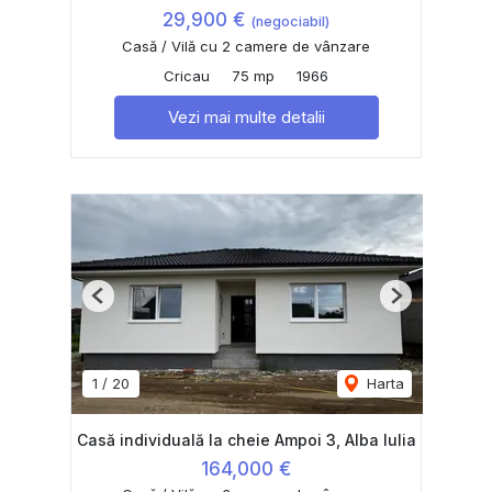
29,900 €
(negociabil)
Casă / Vilă cu 2 camere de vânzare
Cricau
75 mp
1966
Vezi mai multe detalii
Previous
Next
1
/
20
Harta
Casă individuală la cheie Ampoi 3, Alba Iulia
164,000 €