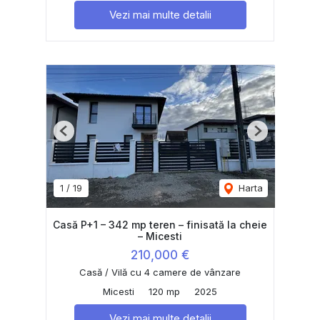
Vezi mai multe detalii
Previous
Next
1
/
19
Harta
Casă P+1 – 342 mp teren – finisată la cheie
– Micesti
210,000 €
Casă / Vilă cu 4 camere de vânzare
Micesti
120 mp
2025
Vezi mai multe detalii