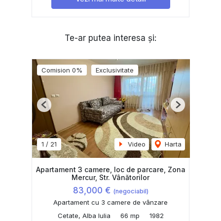
Te-ar putea interesa și:
Comision 0%
Exclusivitate
Previous
Next
1
/
21
Video
Harta
Apartament 3 camere, loc de parcare, Zona
Mercur, Str. Vânătorilor
83,000 €
(negociabil)
Apartament cu 3 camere de vânzare
Cetate, Alba Iulia
66 mp
1982