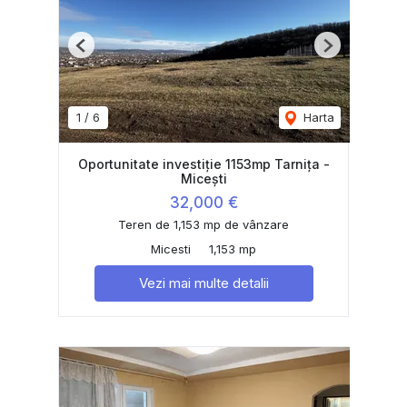
Previous
Next
1
/
6
Harta
Oportunitate investiție 1153mp Tarnița -
Micești
32,000 €
Teren de 1,153 mp de vânzare
Micesti
1,153 mp
Vezi mai multe detalii