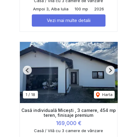
Casă / Vilă cu 3 camere de vânzare
Ampoi 3, Alba Iulia
100 mp
2026
Vezi mai multe detalii
Previous
Next
1
/
18
Harta
Casă individuală Micești , 3 camere, 454 mp
teren, finisaje premium
169,000 €
Casă / Vilă cu 3 camere de vânzare