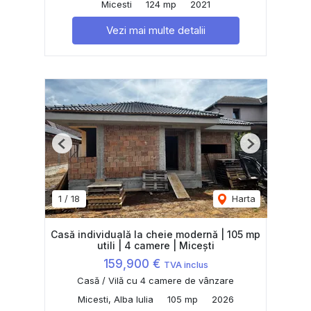
Micesti
124 mp
2021
Vezi mai multe detalii
Previous
Next
1
/
18
Harta
Casă individuală la cheie modernă | 105 mp
utili | 4 camere | Micești
159,900 €
TVA inclus
Casă / Vilă cu 4 camere de vânzare
Micesti, Alba Iulia
105 mp
2026