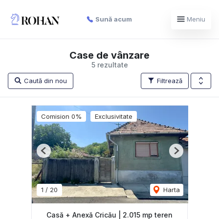
Sună acum
Meniu
Case de vânzare
5 rezultate
Caută din nou
Filtrează
Comision 0%
Exclusivitate
Previous
Next
1
/
20
Harta
Casă + Anexă Cricău | 2.015 mp teren