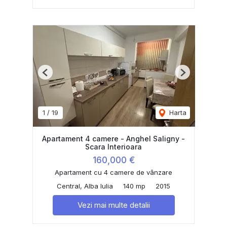
Previous
Next
1
/
19
Harta
Apartament 4 camere - Anghel Saligny -
Scara Interioara
160,000 €
Apartament cu 4 camere de vânzare
Central, Alba Iulia
140 mp
2015
Vezi mai multe detalii