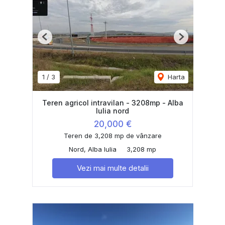
Previous
Next
1
/
3
Harta
Teren agricol intravilan - 3208mp - Alba
Iulia nord
20,000 €
Teren de 3,208 mp de vânzare
Nord, Alba Iulia
3,208 mp
Vezi mai multe detalii