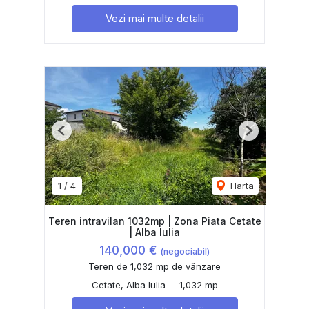
Vezi mai multe detalii
Previous
Next
1
/
4
Harta
Teren intravilan 1032mp | Zona Piata Cetate
| Alba Iulia
140,000 €
(negociabil)
Teren de 1,032 mp de vânzare
Cetate, Alba Iulia
1,032 mp