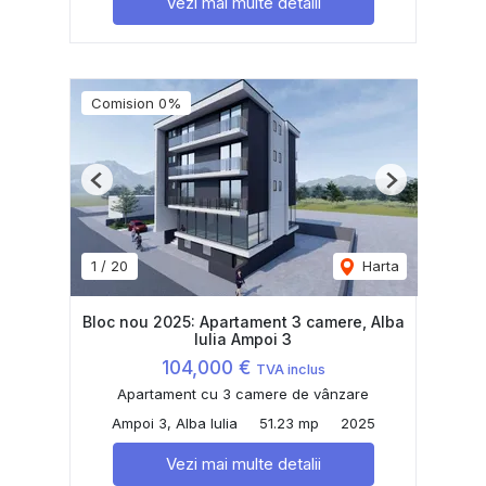
Vezi mai multe detalii
Comision 0%
Previous
Next
1
/
20
Harta
Bloc nou 2025: Apartament 3 camere, Alba
Iulia Ampoi 3
104,000 €
TVA inclus
Apartament cu 3 camere de vânzare
Ampoi 3, Alba Iulia
51.23 mp
2025
Vezi mai multe detalii